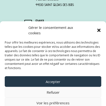
44530 SAINT GILDAS DES BOIS
EMAIL

Gérer le consentement aux
sandra@tycoaching.fr
TÉLÉPHONE

cookies
06 78 13 95 90
Pour offrir les meilleures expériences, nous utilisons des technologies
telles que les cookies pour stocker et/ou accéder aux informations des
appareils. Le fait de consentir à ces technologies nous permettra de
traiter des données telles que le comportement de navigation ou les ID
uniques sur ce site. Le fait de ne pas consentir ou de retirer son
Suivre
consentement peut avoir un effet négatif sur certaines caractéristiques
et fonctions.
Suivre
Suivre
Accepter
Refuser
Voir les préférences
© Copyright 2022 TY COACHING –
Mentions légales
&