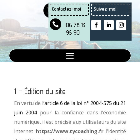
Contactez-moi
Contactez-moi
Suivez-moi
Suivez-moi


06 78 13
06 78 13
95 90
95 90
1 – Édition du site
En vertu de
l’article 6 de la loi n° 2004-575 du 21
juin 2004
pour la confiance dans l’économie
numérique, il est précisé aux utilisateurs du site
internet
https://www.tycoaching.fr
l’identité