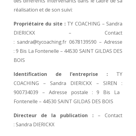
des différents intervenants dans le cadre de sa
réalisation et de son suivi:
Propriétaire du site :
TY COACHING – Sandra
DIERICKX
– Contact
:
sandra
@tycoaching.fr
0678139590
– Adresse
:
9 Bis La Fontenelle – 44530 SAINT GILDAS DES
BOIS
Identification de l’entreprise :
TY
COACHING
– Sandra DIERICKX
– SIREN :
900734039
– Adresse postale :
9 Bis La
Fontenelle – 44530 SAINT GILDAS DES BOIS
Directeur de la publication :
– Contact
:
Sandra DIERICKX