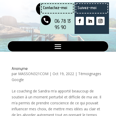
Contactez-moi
Suivez-moi
Contactez-moi
Suivez-moi


06 78 13
06 78 13
95 90
95 90
Anonyme
par
MASSON321COM
|
Oct 19, 2022
|
Témoignages
Google
Le coaching de Sandra m’a apporté beaucoup de
soutien à un moment perturbé et difficile de ma vie. Il
m’a permis de prendre conscience de ce qui pouvait
influencer mes choix, de mettre mes idées au clair et
de les aborder autrement tout en prenant le temps